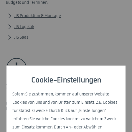
Budgets und Terminen.
JIS Produktion & Montage
JIS Logistik
JIS Saas
Cookie-Einstellungen
Zusatzmodule.
Sofern Sie zustimmen, kommen auf unserer Website
Cookies von uns und von Dritten zum Einsatz. Z.B. Cookies
Mit optionalen Zusatzmodulen vereinfachen wir Ihre JIS-
Prozesse – oder machen viele Projekte überhaupt erst möglich.
für Statistikzwecke. Durch Klick auf „Einstellungen“
erfahren Sie welche Cookies konkret zu welchem Zweck
Warehouse Management System
zum Einsatz kommen. Durch An- oder Abwählen