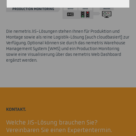
Die nemetris JIS-Lösungen stehen Ihnen für Produktion und
Montage sowie als reine Logistik-Lösung (auch cloudbasiert) zur
Verfügung. Optional können sie durch das nemetris Warehouse
Management System (WMS) und ein Production Monitoring
sowie eine Visualisierung über das nemetris Web Dashboard
ergänzt werden.
KONTAKT.
Welche JIS-Lösung brauchen Sie?
Vereinbaren Sie einen Expertentermin.