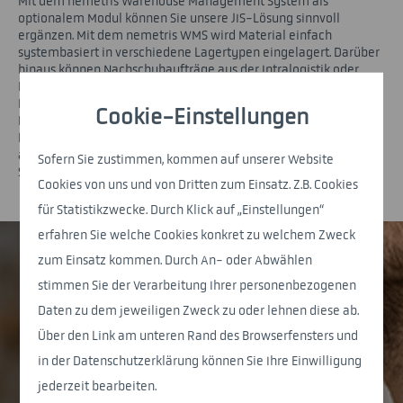
Mit dem nemetris Warehouse Management System als
optionalem Modul können Sie unsere JIS-Lösung sinnvoll
ergänzen. Mit dem nemetris WMS wird Material einfach
systembasiert in verschiedene Lagertypen eingelagert. Darüber
hinaus können Nachschubaufträge aus der Intralogistik oder
Produktion bedient werden. Dabei überwacht die Software die
Einhaltung der FIFO-Regel.
Cookie-Einstellungen
Die Warehouse-Software wird von uns individuell auf Ihre
Lagertypen und Einlagerungsszenarien angepasst. Das System
arbeitet dezentral und kann ohne Abhängigkeiten zu anderen
Sofern Sie zustimmen, kommen auf unserer Website
Systemen betrieben werden.
Cookies von uns und von Dritten zum Einsatz. Z.B. Cookies
für Statistikzwecke. Durch Klick auf „Einstellungen“
erfahren Sie welche Cookies konkret zu welchem Zweck
zum Einsatz kommen. Durch An- oder Abwählen
stimmen Sie der Verarbeitung Ihrer personenbezogenen
Daten zu dem jeweiligen Zweck zu oder lehnen diese ab.
Übersichtliche Web-Masken helfen Ihren Staplerfahrern
Über den Link am unteren Rand des Browserfensters und
bei der Einlagerung von Material ins Warehouse und bei
der Versorgung der Produktionslinien mit Material.
in der Datenschutzerklärung können Sie Ihre Einwilligung
jederzeit bearbeiten.