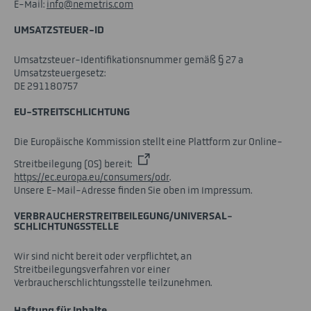
E-Mail:
nf
n
m
tr
s
c
m
UMSATZSTEUER-ID
Umsatzsteuer-Identifikationsnummer gemäß § 27 a
Umsatzsteuergesetz:
DE 291180757
EU-STREITSCHLICHTUNG
Die Europäische Kommission stellt eine Plattform zur Online-
Streitbeilegung (OS) bereit:
https://ec.europa.eu/consumers/odr
.
Unsere E-Mail-Adresse finden Sie oben im Impressum.
VERBRAUCHER­STREIT­BEILEGUNG/UNIVERSAL­
SCHLICHTUNGS­STELLE
Wir sind nicht bereit oder verpflichtet, an
Streitbeilegungsverfahren vor einer
Verbraucherschlichtungsstelle teilzunehmen.
Haftung für Inhalte