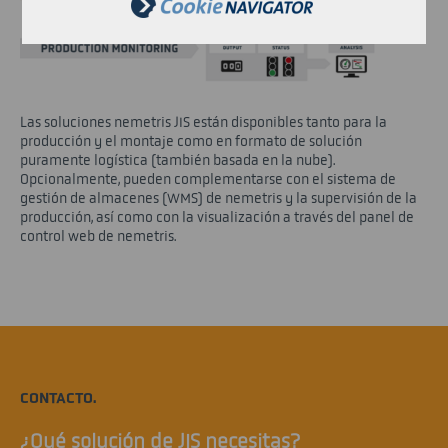
Las soluciones nemetris JIS están disponibles tanto para la
producción y el montaje como en formato de solución
puramente logística (también basada en la nube).
Opcionalmente, pueden complementarse con el sistema de
gestión de almacenes (WMS) de nemetris y la supervisión de la
producción, así como con la visualización a través del panel de
control web de nemetris.
CONTACTO.
¿Qué solución de JIS necesitas?