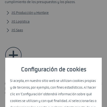
cumplimiento de los presupuestos y los plazos.
JIS Producción y Montaje
JIS Logística
JIS Saas
Configuración de cookies
Módulos adicionales.
Si acepta, en nuestro sitio web se utilizan cookies propias
Con los módulos complementarios opcionales, simplificamos tus
y de terceros, por ejemplo, con fines estadísticos. Al hacer
procesos JIS o, en muchos casos, hacemos posible la realización
de los proyectos.
clic en 'Configuración' obtendrá información sobre qué
cookies se utilizan y con qué finalidad. Al seleccionarlas o
Sistema de gestión de almacenes