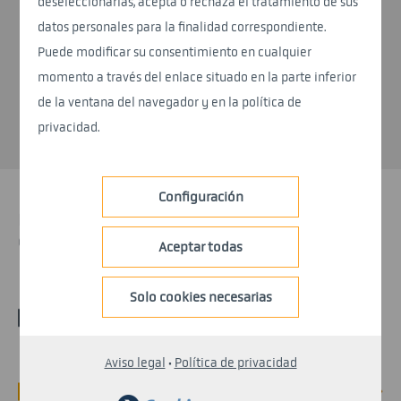
deseleccionarlas, acepta o rechaza el tratamiento de sus
Supervisión de la producción
datos personales para la finalidad correspondiente.
Puede modificar su consentimiento en cualquier
Panel de control web
momento a través del enlace situado en la parte inferior
Integración
de la ventana del navegador y en la política de
privacidad.
Configuración
Nuestra solución integral JIS para una
capacidad de entrega óptima.
Aceptar todas
Solo cookies necesarias
Aviso legal
·
Política de privacidad