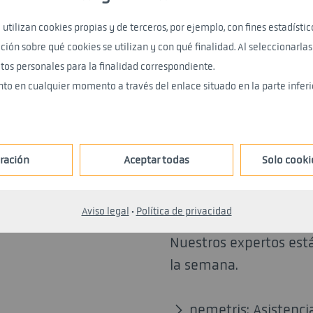
NUESTROS SERVICIOS JIS.
 utilizan cookies propias y de terceros, por ejemplo, con fines estadístico
ión sobre qué cookies se utilizan y con qué finalidad. Al seleccionarlas
tos personales para la finalidad correspondiente.
to en cualquier momento a través del enlace situado en la parte inferi
ración
Aceptar todas
Solo cooki
e de JIS.
Asistencia
Aviso legal
·
Política de privacidad
Nuestros expertos están
la semana.
nemetris: Asistenci