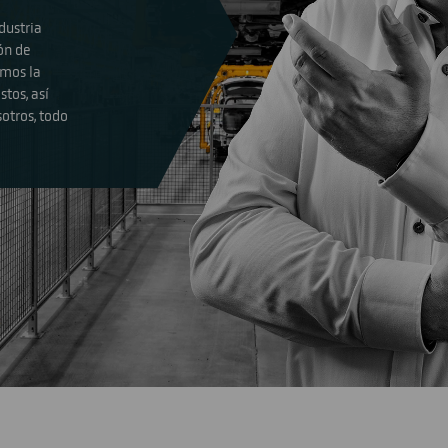
dustria
ón de
amos la
stos, así
otros, todo