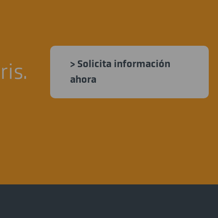
> Solicita información
is.
ahora