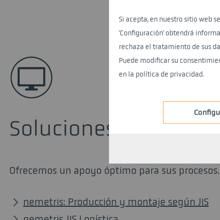
Si acepta, en nuestro sitio web se
'Configuración' obtendrá informac
rechaza el tratamiento de sus da
Puede modificar su consentimien
en la política de privacidad.
Configu
Soluciones de softwar
Ofrecemos un apoyo óptimo para sus procesos.
nemetris: Producción y montaje según JIS
nemetris JIS Logística