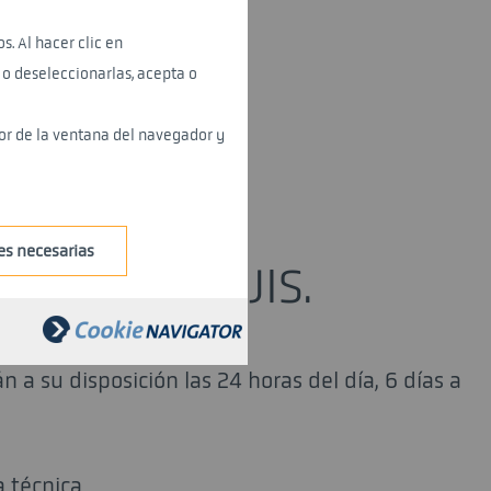
s. Al hacer clic en
 o deseleccionarlas, acepta o
or de la ventana del navegador y
es necesarias
 técnica de JIS.
 a su disposición las 24 horas del día, 6 días a
a técnica