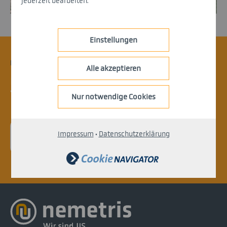
jederzeit bearbeiten.
Einstellungen
KONTAKT.
Alle akzeptieren
Ihr Projekt ist noch nicht dabei?
Vereinbaren Sie einen Expertentermin.
Nur notwendige Cookies
Impressum
·
Datenschutzerklärung
> JETZT ANFRAGEN