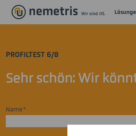
Lösung
PROFILTEST 6/8
Sehr schön: Wir kön
Name
*