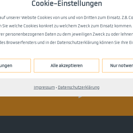
Wann bist Du am bes
Cookie-Einstellungen
eintragen
*
 unserer Website Cookies von uns und von Dritten zum Einsatz. Z.B. Co
hren Sie welche Cookies konkret zu welchem Zweck zum Einsatz kommen
hrer personenbezogenen Daten zu dem jeweiligen Zweck zu oder lehnen 
nisse auf mindestens
Datenschutz?
Ge
es Browserfensters und in der Datenschutzerklärung können Sie Ihre Ein
lungen
Alle akzeptieren
Nur notwen
* Pflichtfeld
Impressum
·
Datenschutzerklärung
>