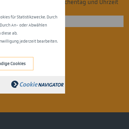
ten erreichbar? Bitte Wochentag und Uhrzeit
okies für Statistikzwecke. Durch
. Durch An- oder Abwählen
diese ab.
lesen und verstanden!
*
willigung jederzeit bearbeiten.
dige Cookies