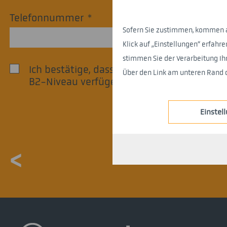
Telefonnummer
*
Sofern Sie zustimmen, kommen auf
Klick auf „Einstellungen“ erfa
stimmen Sie der Verarbeitung I
Ich bestätige, dass ich über Deutschkennt
Über den Link am unteren Rand d
B2-Niveau verfüge.
*
Einstel
<