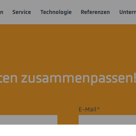
en
Service
Technologie
Referenzen
Unter
nten zusammenpassen
E-Mail
*