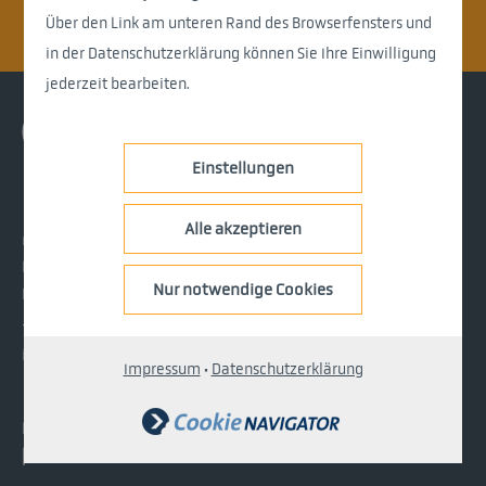
Über den Link am unteren Rand des Browserfensters und
in der Datenschutzerklärung können Sie Ihre Einwilligung
jederzeit bearbeiten.
Einstellungen
Alle akzeptieren
nemetris GmbH
Hechinger Straße 48
Nur notwendige Cookies
D-72406 Bisingen
+49 7476 498 96-00
info@nemetris.com
Impressum
·
Datenschutzerklärung
Impressum
Datenschutz
News
Glossar
Fakten