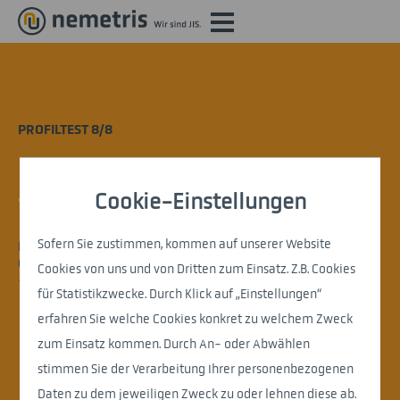
PROFILTEST 8/8
Cookie-Einstellungen
Vielen Dank!
Sofern Sie zustimmen, kommen auf unserer Website
Das reicht uns fürs Erste. Alles andere klären wir persönlich.
Carmen Lang meldet sich bei Dir
Cookies von uns und von Dritten zum Einsatz. Z.B. Cookies
– werktags schon innerhalb der nächsten 24 Stunden!
für Statistikzwecke. Durch Klick auf „Einstellungen“
erfahren Sie welche Cookies konkret zu welchem Zweck
zum Einsatz kommen. Durch An- oder Abwählen
stimmen Sie der Verarbeitung Ihrer personenbezogenen
Daten zu dem jeweiligen Zweck zu oder lehnen diese ab.