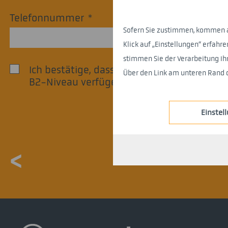
Telefonnummer
*
Sofern Sie zustimmen, kommen auf
Klick auf „Einstellungen“ erfa
stimmen Sie der Verarbeitung I
Ich bestätige, dass ich über Deutschkennt
Über den Link am unteren Rand d
B2-Niveau verfüge.
*
Einstel
<