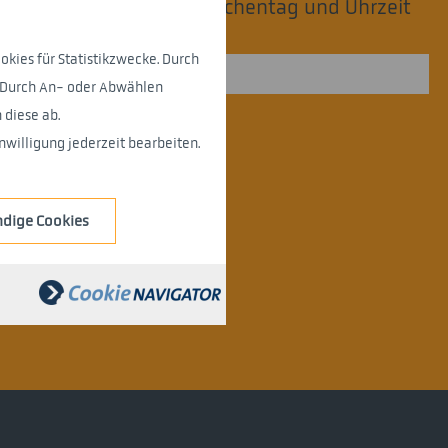
ten erreichbar? Bitte Wochentag und Uhrzeit
okies für Statistikzwecke. Durch
. Durch An- oder Abwählen
diese ab.
lesen und verstanden!
*
willigung jederzeit bearbeiten.
dige Cookies