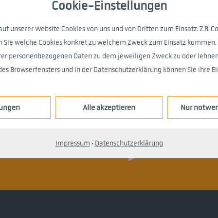
Wann bist Du am bes
Cookie-Einstellungen
eintragen
*
 unserer Website Cookies von uns und von Dritten zum Einsatz. Z.B. Co
hren Sie welche Cookies konkret zu welchem Zweck zum Einsatz kommen
hrer personenbezogenen Daten zu dem jeweiligen Zweck zu oder lehnen 
nisse auf mindestens
Datenschutz?
Ge
es Browserfensters und in der Datenschutzerklärung können Sie Ihre Ein
lungen
Alle akzeptieren
Nur notwen
* Pflichtfeld
Impressum
·
Datenschutzerklärung
>