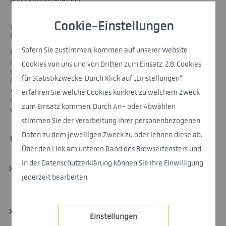
Produktionssteuerung.
Cookie-Einstellungen
Die nemetris
JIS-Software-Lösungen
stellen eine
Erweiterung der JIT-Prozesse dar. Während Just-in-Time die
Sofern Sie zustimmen, kommen auf unserer Website
Basis für eine bedarfsgerechte Anlieferung bildet, geht
Just-
in-Sequence
einen Schritt weiter und erhöht die Komplexität
Cookies von uns und von Dritten zum Einsatz. Z.B. Cookies
sowie die Anforderungen an Datenintegration, Planung und
für Statistikzwecke. Durch Klick auf „Einstellungen“
Lieferlogistik. Diese Sequenzorientierung ist besonders in der
Automobilindustrie wichtig, wo Fahrzeuge individuell
erfahren Sie welche Cookies konkret zu welchem Zweck
konfiguriert sind und die Montagereihenfolge exakt eingehalten
zum Einsatz kommen. Durch An- oder Abwählen
werden muss.
stimmen Sie der Verarbeitung Ihrer personenbezogenen
Daten zu dem jeweiligen Zweck zu oder lehnen diese ab.
MERKMALE UND VORTEILE VON JUST-IN-TIME (JIT)
Über den Link am unteren Rand des Browserfensters und
in der Datenschutzerklärung können Sie Ihre Einwilligung
Bedarfsgerechte Lieferung:
Materialien und Teile werden erst
jederzeit bearbeiten.
dann geliefert, wenn sie benötigt werden
Reduzierung von Lagerkosten:
Durch geringe Lagerbestände
Einstellungen
werden Kosten und Platzbedarf minimiert