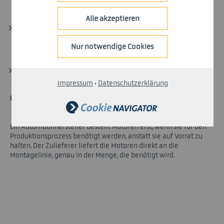
Alle akzeptieren
Effiziente Produktionsprozesse:
Optimierung der Abläufe, um
Verschwendung zu vermeiden
Nur notwendige Cookies
Hohe Anforderungen an Lieferkette:
Lieferanten müssen
zuverlässig und flexibel sein
Impressum
·
Datenschutzerklärung
BEISPIEL FÜR JUST-IN-TIME AUS DER AUTOMOBILINDUSTRIE:
Ein Automobilhersteller bestellt Motoren erst, wenn sie für den
Produktionsprozess benötigt werden, anstatt sie auf Vorrat zu
halten. Der Zulieferer liefert die Motoren direkt an die
Montagelinie, genau in der Menge, die benötigt wird.