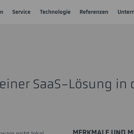
en
Service
Technologie
Referenzen
Unter
 einer SaaS-Lösung in d
MERKMALE UND M
tware nicht lokal