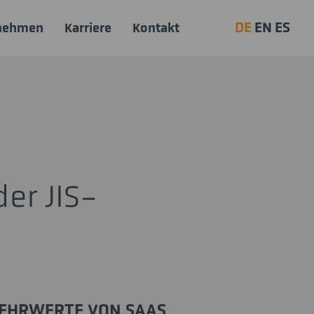
DE
EN
ES
nehmen
Karriere
Kontakt
er JIS-
EHRWERTE VON SAAS