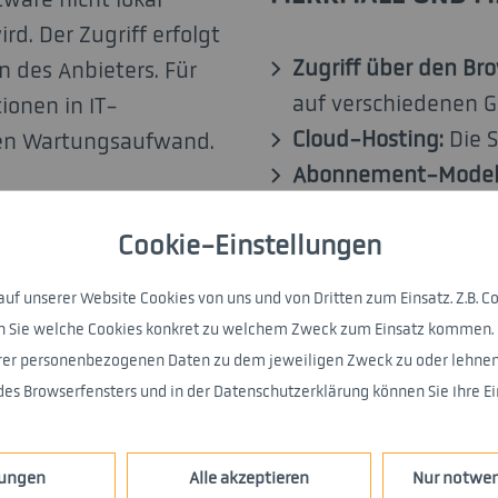
rd. Der Zugriff erfolgt
Zugriff über den Bro
n des Anbieters. Für
auf verschiedenen 
ionen in IT-
Cloud-Hosting:
Die S
eren Wartungsaufwand.
Abonnement-Modell
anstatt einmaliger 
ommt SaaS
Cookie-Einstellungen
Automatische Updat
nalyse- oder
und Sicherheit
h kleineren
 unserer Website Cookies von uns und von Dritten zum Einsatz. Z.B. Co
Skalierbarkeit:
Nutze
ware, ohne hohe
hren Sie welche Cookies konkret zu welchem Zweck zum Einsatz kommen
Bedarf erweitern od
hrer personenbezogenen Daten zu dem jeweiligen Zweck zu oder lehnen 
es Browserfensters und in der Datenschutzerklärung können Sie Ihre Ein
n einem
JIS-SaaS-
VORTEILE VON SA
schnellen Einstieg,
lungen
Alle akzeptieren
Nur notwen
arkeit. Gleichzeitig