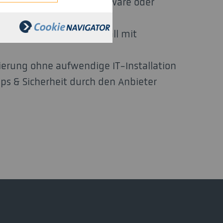
skosten (keine teure Hardware oder
tig)
zung (Zugriff von überall mit
)
erung ohne aufwendige IT-Installation
s & Sicherheit durch den Anbieter