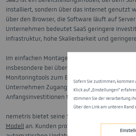
installiert, sondern über das Internet genutzt wi
über den Browser, die Software läuft auf Server
Unternehmen bedeutet SaaS geringere Investit
Infrastruktur, hohe Skalierbarkeit und gering
Im einfachen Montage- und Logistikumfeld k
insbesondere bei übergreifenden Planungs-, A
Monitoringtools zum Einsatz. Es ermöglicht auc
Sofern Sie zustimmen, kommen auf
Unternehmen Zugang zu leistungsfähiger Soft
Klick auf „Einstellungen“ erfa
Anfangsinvestitionen tätigen zu müssen.
stimmen Sie der Verarbeitung I
Über den Link am unteren Rand d
nemetris bietet seine Software-Lösung auch i
Modell
an. Kunden profitieren dabei von einem 
Einstel
automatischen Updates und einer hohen Verfügb