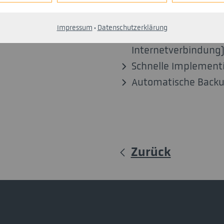
Geringe Investition
Landschaften
Softwarelizenzen nö
Impressum
·
Datenschutzerklärung
oder On-Premise.
Ortsunabhängige Nut
Internetverbindung
Schnelle Implementi
Automatische Backup
Zurück