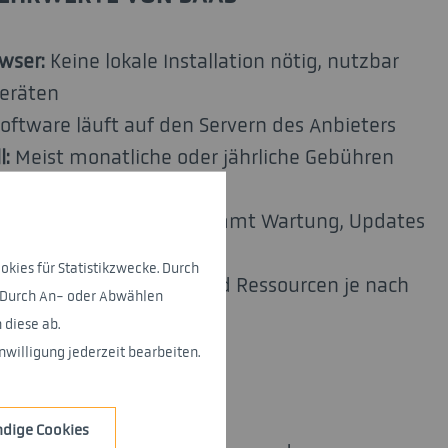
wser:
Keine lokale Installation nötig, nutzbar
Geräten
oftware läuft auf den Servern des Anbieters
:
Meist monatliche oder jährliche Gebühren
Lizenzkosten
es:
Der Anbieter übernimmt Wartung, Updates
okies für Statistikzwecke. Durch
r können Funktionen und Ressourcen je nach
. Durch An- oder Abwählen
er reduzieren
diese ab.
willigung jederzeit bearbeiten.
AS
dige Cookies