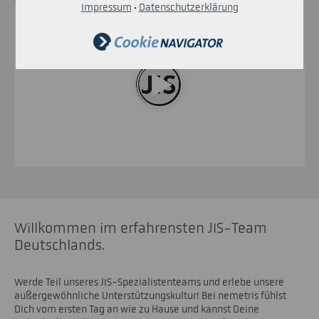
Impressum
·
Datenschutzerklärung
Willkommen im erfahrensten JIS-Team
Deutschlands.
Werde Teil unseres JIS-Spezialistenteams und erlebe unsere
außergewöhnliche Unterstützungskultur! Bei nemetris fühlst
Dich vom ersten Tag an wie zu Hause und kannst Deine