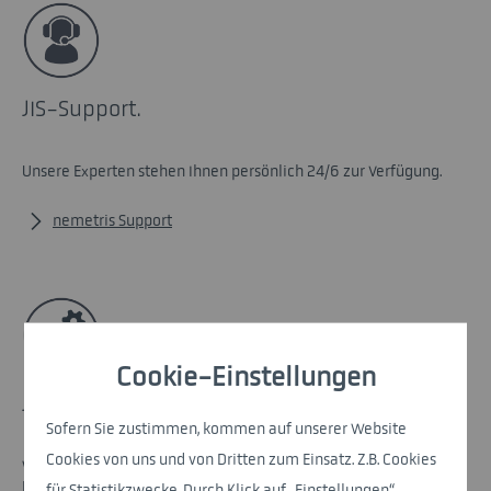
JIS-Support.
Unsere Experten stehen Ihnen persönlich 24/6 zur Verfügung.
nemetris Support
Cookie-Einstellungen
JIS-Integration.
Sofern Sie zustimmen, kommen auf unserer Website
Cookies von uns und von Dritten zum Einsatz. Z.B. Cookies
Wir verbinden unsere Lösung nahtlos, auch mit Ihrem SAP oder
ERP-System.
für Statistikzwecke. Durch Klick auf „Einstellungen“