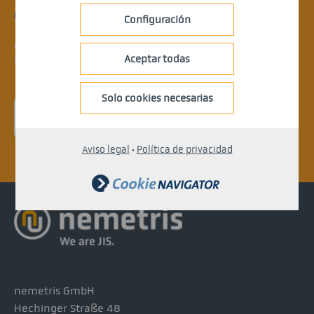
CONTACT
Configuración
¿Tu proyecto aún no aparece en la lista?
Concierta una cita con un experto.
Aceptar todas
Solo cookies necesarias
Solicita información ahora
Aviso legal
·
Política de privacidad
nemetris GmbH
Hechinger Straße 48